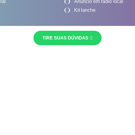
ral
Anúncio em rádio local
Kit lanche
TIRE SUAS DÚVIDAS
Fundada em 1997, a Aero Assis
ao
agregar parcerias da área
Plano Funeral.
Desde então, vem crescendo e
atuação. Hoje, oferece atendim
o Vale do Taquari.