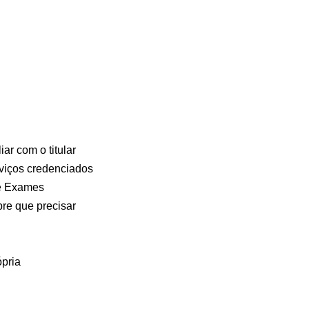
ar com o titular
viços credenciados
 e Exames
e que precisar
ópria