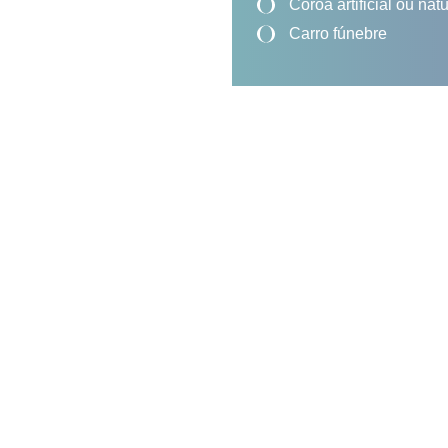
Coroa artificial ou natu
Carro fúnebre