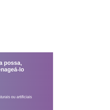
a possa,
enageá-lo
rais ou artificiais